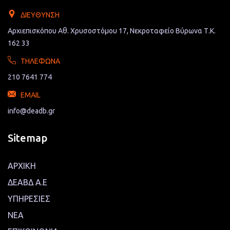
ΔΙΕΎΘΥΝΣΗ
Αρχιεπισκόπου Αθ. Χρυσοστόμου 17, Νεκροταφείο Βύρωνα Τ.Κ.
162 33
ΤΗΛΈΦΩΝΑ
210 7641 774
EMAIL
info@deadb.gr
Sitemap
ΑΡΧΙΚΗ
ΔΕΑΒΔ Α.Ε
ΥΠΗΡΕΣΙΕΣ
ΝΕΑ