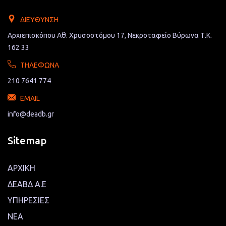
ΔΙΕΎΘΥΝΣΗ
Αρχιεπισκόπου Αθ. Χρυσοστόμου 17, Νεκροταφείο Βύρωνα Τ.Κ.
162 33
ΤΗΛΈΦΩΝΑ
210 7641 774
EMAIL
info@deadb.gr
Sitemap
ΑΡΧΙΚΗ
ΔΕΑΒΔ Α.Ε
ΥΠΗΡΕΣΙΕΣ
ΝΕΑ