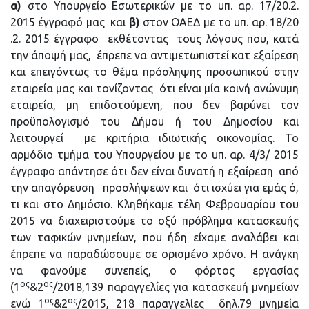
α)
στο Υπουργείο Εσωτερικών με το υπ. αρ. 17/20.2.
2015 έγγραφό μας και
β)
στον ΟΑΕΔ με το υπ. αρ. 18/20
.2. 2015 έγγραφο εκθέτοντας τους λόγους που, κατά
την άποψή μας, έπρεπε να αντιμετωπιστεί κατ εξαίρεση
και επειγόντως το θέμα πρόσληψης προσωπικού στην
εταιρεία μας και τονίζοντας ότι είναι μία κοινή ανώνυμη
εταιρεία, μη επιδοτούμενη, που δεν βαρύνει τον
προϋπολογισμό του Δήμου ή του Δημοσίου και
λειτουργεί με κριτήρια ιδιωτικής οικονομίας. Το
αρμόδιο τμήμα του Υπουργείου με το υπ. αρ. 4/3/ 2015
έγγραφο απάντησε ότι δεν είναι δυνατή η εξαίρεση από
την απαγόρευση προσλήψεων και ότι ισχύει για εμάς ό,
τι και στο Δημόσιο. Κληθήκαμε τέλη Φεβρουαρίου του
2015 να διαχειριστούμε το οξύ πρόβλημα κατασκευής
των ταφικών μνημείων, που ήδη είχαμε αναλάβει και
έπρεπε να παραδώσουμε σε ορισμένο χρόνο. Η ανάγκη
να φανούμε συνεπείς, ο φόρτος εργασίας
ος
ος
(1
&2
/2018,139 παραγγελίες για κατασκευή μνημείων
ος
ος
ενώ 1
&2
/2015, 218 παραγγελίες δηλ.79 μνημεία