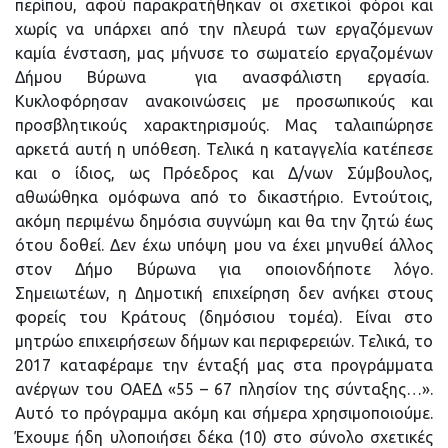
περίπου, αφού παρακρατήθηκαν οι σχετικοί φόροι και
χωρίς να υπάρχει από την πλευρά των εργαζόμενων
καμία ένσταση, μας μήνυσε το σωματείο εργαζομένων
Δήμου Βύρωνα για ανασφάλιστη εργασία.
Κυκλοφόρησαν ανακοινώσεις με προσωπικούς και
προσβλητικούς χαρακτηρισμούς. Μας ταλαιπώρησε
αρκετά αυτή η υπόθεση. Τελικά η καταγγελία κατέπεσε
και ο ίδιος, ως Πρόεδρος και Δ/νων Σύμβουλος,
αθωώθηκα ομόφωνα από το δικαστήριο. Εντούτοις,
ακόμη περιμένω δημόσια συγνώμη και θα την ζητώ έως
ότου δοθεί. Δεν έχω υπόψη μου να έχει μηνυθεί άλλος
στον Δήμο Βύρωνα για οποιονδήποτε λόγο.
Σημειωτέων, η Δημοτική επιχείρηση δεν ανήκει στους
φορείς του Κράτους (δημόσιου τομέα). Είναι στο
μητρώο επιχειρήσεων δήμων και περιφερειών. Τελικά, το
2017 καταφέραμε την ένταξή μας στα προγράμματα
ανέργων του ΟΑΕΔ «55 – 67 πλησίον της σύνταξης…».
Αυτό το πρόγραμμα ακόμη και σήμερα χρησιμοποιούμε.
Έχουμε ήδη υλοποιήσει δέκα (10) στο σύνολο σχετικές