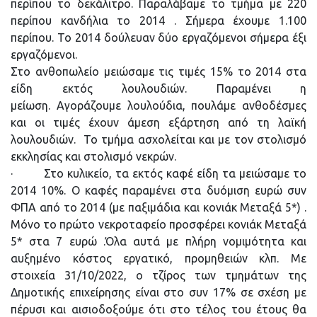
περίπου το δεκάλιτρο. Παραλάβαμε το τμήμα με 220
περίπου κανδήλια το 2014 . Σήμερα έχουμε 1.100
περίπου. Το 2014 δούλευαν δύο εργαζόμενοι σήμερα έξι
εργαζόμενοι.
Στο ανθοπωλείο μειώσαμε τις τιμές 15% το 2014 στα
είδη εκτός λουλουδιών. Παραμένει η
μείωση. Αγοράζουμε λουλούδια, πουλάμε ανθοδέσμες
και οι τιμές έχουν άμεση εξάρτηση από τη λαϊκή
λουλουδιών. Το τμήμα ασχολείται και με τον στολισμό
εκκλησίας και στολισμό νεκρών.
· Στο κυλικείο, τα εκτός καφέ είδη τα μειώσαμε το
2014 10%. Ο καφές παραμένει στα δυόμιση ευρώ συν
ΦΠΑ από το 2014 (με παξιμάδια και κονιάκ Μεταξά 5*) .
Μόνο το πρώτο νεκροταφείο προσφέρει κονιάκ Μεταξά
5* στα 7 ευρώ .Όλα αυτά με πλήρη νομιμότητα και
αυξημένο κόστος εργατικό, προμηθειών κλπ. Με
στοιχεία 31/10/2022, ο τζίρος των τμημάτων της
Δημοτικής επιχείρησης είναι στο συν 17% σε σχέση με
πέρυσι και αισιοδοξούμε ότι στο τέλος του έτους θα